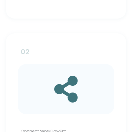
02
Connect WorkFlowPro