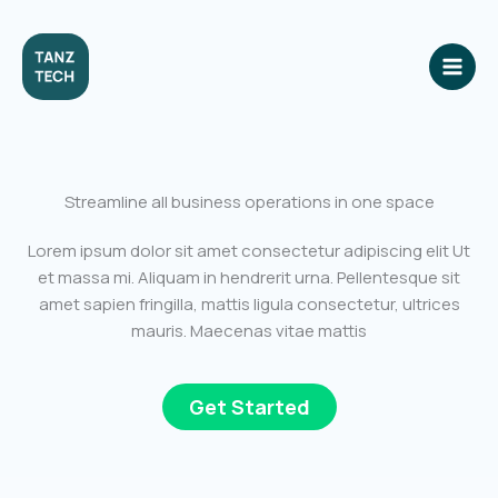
Skip
to
content
Streamline all business operations in one space
Lorem ipsum dolor sit amet consectetur adipiscing elit Ut
et massa mi. Aliquam in hendrerit urna. Pellentesque sit
amet sapien fringilla, mattis ligula consectetur, ultrices
mauris. Maecenas vitae mattis
Get Started